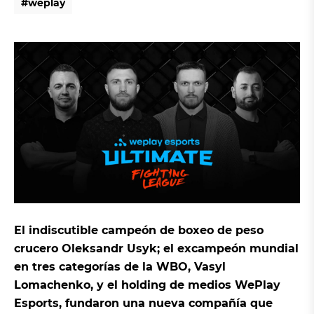
#
w
e
p
l
a
y
#
w
e
p
l
a
y
El indiscutible campeón de boxeo de peso
crucero Oleksandr Usyk; el excampeón mundial
en tres categorías de la WBO, Vasyl
Lomachenko, y el holding de medios WePlay
Esports, fundaron una nueva compañía que