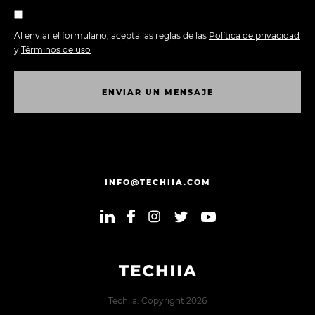
Al enviar el formulario, acepta las reglas de las
Política de privacidad
y
Términos de uso
E
N
V
I
A
R
U
N
M
E
N
S
A
J
E
E
N
V
I
A
R
U
N
M
E
N
S
A
J
E
INFO@TECHIIA.COM
Techiia. Copyright 2026