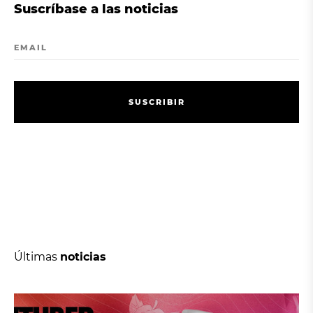
Suscríbase a las noticias
EMAIL
S
U
S
C
R
I
B
I
R
S
U
S
C
R
I
B
I
R
Últimas
noticias