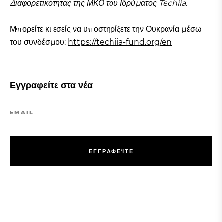
Διαφορετικότητας της ΜΚΟ του Ιδρύματος Techiia.
Μπορείτε κι εσείς να υποστηρίξετε την Ουκρανία μέσω
του συνδέσμου:
https://techiia-fund.org/en
Εγγραφείτε στα νέα
EMAIL
Ε
Γ
Γ
Ρ
Α
Φ
Ε
Ί
Τ
Ε
Ε
Γ
Γ
Ρ
Α
Φ
Ε
Ί
Τ
Ε