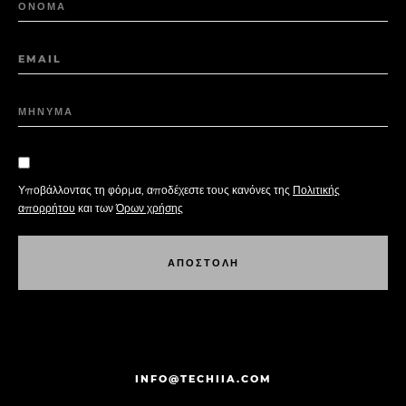
ΟΝΟΜΑ
EMAIL
ΜΗΝΥΜΑ
Υποβάλλοντας τη φόρμα, αποδέχεστε τους κανόνες της
Πολιτικής
απορρήτου
και των
Όρων χρήσης
Α
Π
Ο
Σ
Τ
Ο
Λ
Η
Α
Π
Ο
Σ
Τ
Ο
Λ
Η
INFO@TECHIIA.COM