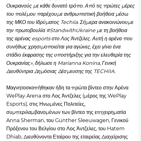
Ουκρανούς με κάθε δυνατό τρόπο. Από τις πρώτες μέρες
του πολέμου παρέχουμε ανθρωπιστική βοήθεια μέσω
της ΜΚΟ του Ιδρύματος Techiia. Σήμερα ανακοινώνουμε
την πρωτοβουλία #StandwithUkraine με τη βοήθεια
της αρένας esports στο Λος Άντζελες. Αυτή η αρένα που
συνήθως χρησιμοποιείται για αγώνες, έχει γίνει ένα
στάδιο έκφρασης της υποστήριξης για την ελευθερία της
Ουκρανίας», δήλωσε η Marianna Konina, Γενική
Διευθύντρια Δημόσιας Δέσμευσης της TECHIIA.
Μαγνητοσκοπήθηκαν ήδη τα πρώτα βίντεο στην Αρένα
WePlay Arena στο Λος Άντζελες (μέρος της WePlay
Esports), στις Ηνωμένες Πολιτείες,
συμπεριλαμβανομένων των βίντεο της επιχειρηματία
Anna Sherman, του Günther Sleeuwagen, Γενικού
Πρόξενου του Βελγίου στο Λος Άντζελες, του Hatem
Dhiab, Διευθύνοντα Εταίρου της εταιρείας Διαχείρισης