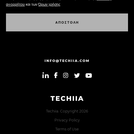
απορρήτου
και των
Όρων χρήσης
Α
Π
Ο
Σ
Τ
Ο
Λ
Η
Α
Π
Ο
Σ
Τ
Ο
Λ
Η
INFO@TECHIIA.COM
Techiia. Copyright 2026
Privacy Policy
Terms of Use