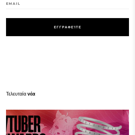
EMAIL
Ε
Γ
Γ
Ρ
Α
Φ
Ε
Ί
Τ
Ε
Ε
Γ
Γ
Ρ
Α
Φ
Ε
Ί
Τ
Ε
Τελευταία
νέα