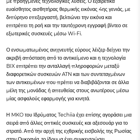
με προηγμένες τεχνολογικές λύσεις. Ο εξαιρετικά
ευαίσθητος αισθητήρας θερμικής εικόνας 4ης γενιάς, με
διπύρηνο επεξεργαστή, βελτιώνει την εικόνα και
επιτρέπει τη ροή και την ταυτόχρονη εγγραφή βίντεο σε
εξωτερικές συσκευές μέσω Wi-Fi.
Ο ενσωματωμένος ανιχνευτής εύρους λέιζερ δείχνει την
ακριβή απόσταση από το αντικείμενο και η τεχνολογία
BIX επιτρέπει την ανταλλαγή πληροφοριών μεταξύ
διαφορετικών συσκευών ATN και των συντεταγμένων
των αντικειμένων που πρέπει να διαβιβάζονται σε άλλα
μέλη της μονάδας ή απευθείας στους ανωτέρους μέσω
μίας ασφαλούς εφαρμογής για κινητά.
Η MKO του Ιδρύματος Techiia έχει επίσης αγοράσει μια
σειρά από άλλες οπτικές συσκευές και αξεσουάρ για το
στρατό. Από την αρχή της εχθρικής εισβολής της Ρωσίας
στην Ουκρανία, το ίδρυμα έχει συγκεντρώσει