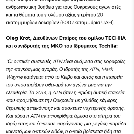
ανθρωπιστική βοήθεια για τους Ουκρανούς αγωνιστές
και τα θύματα του πολέμου αξίας περίπου 20
εκατομμυρίων δολαρίων (600 εκατομμύρια UAH).
Oleg Krot, Διευθύνων Εταίρος του ομίλου TECHIIA
και συνιδρυτής της MKO του Ιδρύματος Techiia:
"Οι οπτικές συσκευές ATN είναι ανάμεσα στις κορυφαίες
της παγκόσμιας αγοράς. Ο ιδρυτής της ATN, Mark
Wayne κατάγεται από το Κίεβο και αυτός και η εταιρεία
του υποστηρίζουν σθεναρά τον αγώνα μας για την
ελευθερία. Το 2014, η ATN ήταν η πρώτη δυτική εταιρεία
που προμήθευσε την Ουκρανία με χιλιάδες κάμερες
θερμικής απεικόνισης και συσκευές νυχτερινής όρασης.
Και τώρα η ATN ανταποκρίθηκε άμεσα στο αίτημα του
ιδρύματος και έσπευσε παράγοντας μια μεγάλη παρτίδα
καινοτόμων οπτικών ειδών, η οποία βρίσκεται ήδη στα