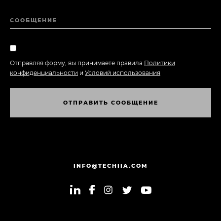
СООБЩЕНИЕ
Отправляя форму, вы принимаете правила
Политики
конфиденциальности
и
Условий использования
О
Т
П
Р
А
В
И
Т
Ь
С
О
О
Б
Щ
Е
Н
И
Е
О
Т
П
Р
А
В
И
Т
Ь
С
О
О
Б
Щ
Е
Н
И
Е
INFO@TECHIIA.COM