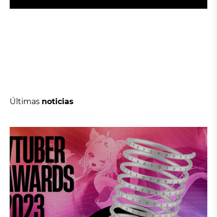
S
U
S
C
R
I
B
I
R
Últimas
noticias