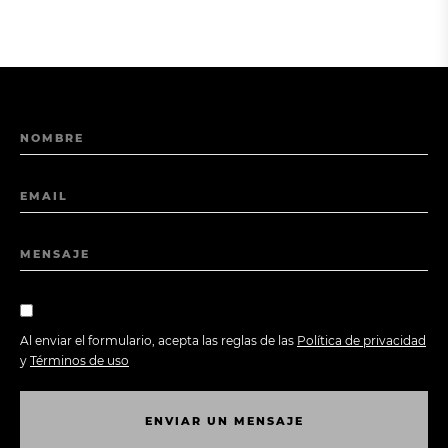
NOMBRE
EMAIL
MENSAJE
Al enviar el formulario, acepta las reglas de las
Política de privacidad
y
Términos de uso
E
N
V
I
A
R
U
N
M
E
N
S
A
J
E
E
N
V
I
A
R
U
N
M
E
N
S
A
J
E