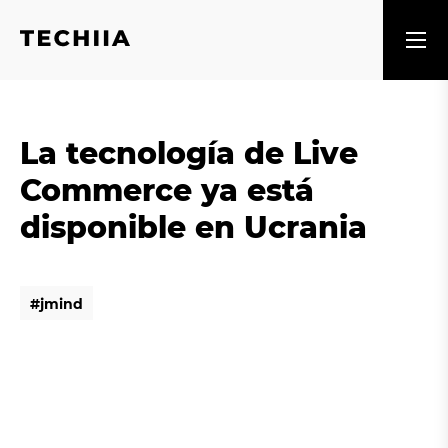
La tecnología de Live
Commerce ya está
disponible en Ucrania
#
j
m
i
n
d
#
j
m
i
n
d