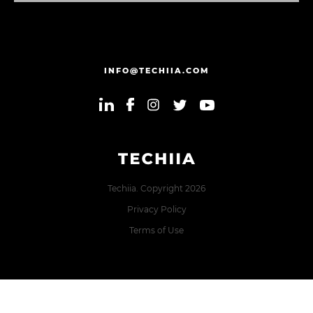
INFO@TECHIIA.COM
Techiia. Copyright 2026
Privacy Policy
Terms of Use
Error: The domain TECHIIA.COM is not authorized to show
the cookie declaration for domain group ID 8171e5f2-2910-
48e5-ac77-b213f22f7493. Please add it to the domain group