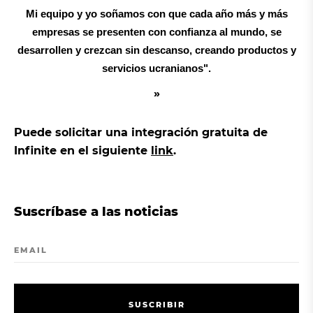
Mi equipo y yo soñamos con que cada año más y más
empresas se presenten con confianza al mundo, se
desarrollen y crezcan sin descanso, creando productos y
servicios ucranianos".
Puede solicitar una integración gratuita de
Infinite en el siguiente
link
.
Suscríbase a las noticias
EMAIL
S
U
S
C
R
I
B
I
R