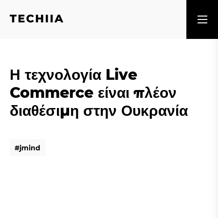
Η τεχνολογία Live
Commerce είναι πλέον
διαθέσιμη στην Ουκρανία
#
j
m
i
n
d
#
j
m
i
n
d