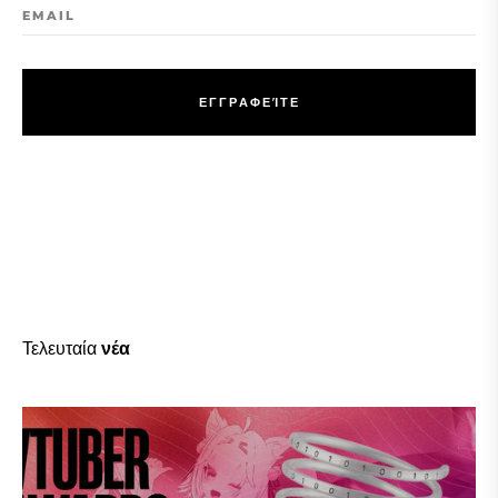
EMAIL
Ε
Γ
Γ
Ρ
Α
Φ
Ε
Ί
Τ
Ε
Ε
Γ
Γ
Ρ
Α
Φ
Ε
Ί
Τ
Ε
Τελευταία
νέα