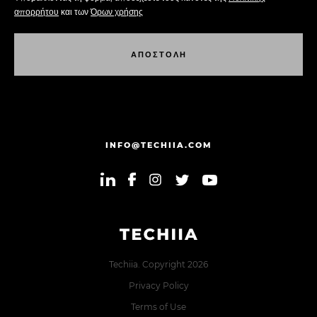
απορρήτου
και των
Όρων χρήσης
Α
Π
Ο
Σ
Τ
Ο
Λ
Η
Α
Π
Ο
Σ
Τ
Ο
Λ
Η
INFO@TECHIIA.COM
Techiia. Copyright 2026
Privacy Policy
Terms of Use