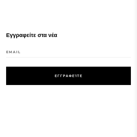
Εγγραφείτε στα νέα
EMAIL
Ε
Γ
Γ
Ρ
Α
Φ
Ε
Ί
Τ
Ε
Ε
Γ
Γ
Ρ
Α
Φ
Ε
Ί
Τ
Ε