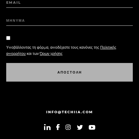
EMAIL
ΜΗΝΥΜΑ
Υποβάλλοντας τη φόρμα, αποδέχεστε τους κανόνες της
Πολιτικής
απορρήτου
και των
Όρων χρήσης
Α
Π
Ο
Σ
Τ
Ο
Λ
Η
Α
Π
Ο
Σ
Τ
Ο
Λ
Η
INFO@TECHIIA.COM