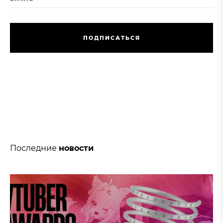
П
О
Д
П
И
С
А
Т
Ь
С
Я
П
О
Д
П
И
С
А
Т
Ь
С
Я
Последние
новости