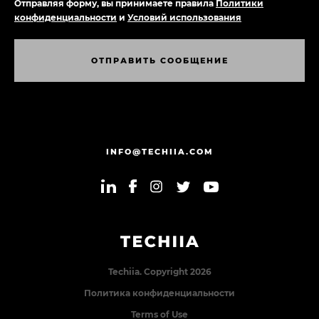
Отправляя форму, вы принимаете правила
Политики
конфиденциальности
и
Условий использования
О
Т
П
Р
А
В
И
Т
Ь
С
О
О
Б
Щ
Е
Н
И
Е
О
Т
П
Р
А
В
И
Т
Ь
С
О
О
Б
Щ
Е
Н
И
Е
INFO@TECHIIA.COM
Techiia. Copyright 2026
Политика конфиденциальности
Terms of Use