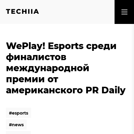
WePlay! Esports среди
финалистов
международной
премии от
американского PR Daily
#
e
s
p
o
r
t
s
#
e
s
p
o
r
t
s
#
n
e
w
s
#
n
e
w
s