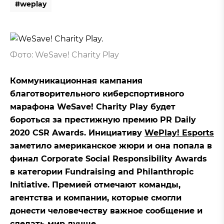
#
w
e
p
l
a
y
#
w
e
p
l
a
y
Фото: WeSave! Charity Play
Коммуникационная кампания
благотворительного киберспортивного
марафона WeSave! Charity Play будет
бороться за престижную премию PR Daily
2020 CSR Awards. Инициативу
WePlay! Esports
заметило американское жюри и она попала в
финал Corporate Social Responsibility Awards
в категории Fundraising and Philanthropic
Initiative. Премией отмечают команды,
агентства и компании, которые смогли
донести человечеству важное сообщение и
сделать мир лучше.