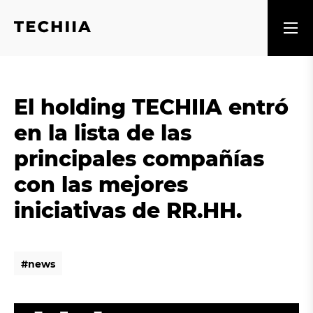
El holding TECHIIA entró
en la lista de las
principales compañías
con las mejores
iniciativas de RR.HH.
#
n
e
w
s
#
n
e
w
s