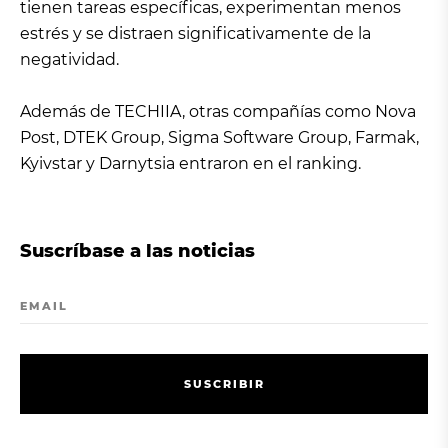
tienen tareas específicas, experimentan menos
estrés y se distraen significativamente de la
negatividad.
Además de TECHIIA, otras compañías como Nova
Post, DTEK Group, Sigma Software Group, Farmak,
Kyivstar y Darnytsia entraron en el ranking.
Suscríbase a las noticias
EMAIL
S
U
S
C
R
I
B
I
R
S
U
S
C
R
I
B
I
R