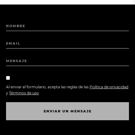
NOMBRE
EMAIL
MENSAJE
Al enviar el formulario, acepta las reglas de las
Política de privacidad
y
Términos de uso
E
N
V
I
A
R
U
N
M
E
N
S
A
J
E
E
N
V
I
A
R
U
N
M
E
N
S
A
J
E