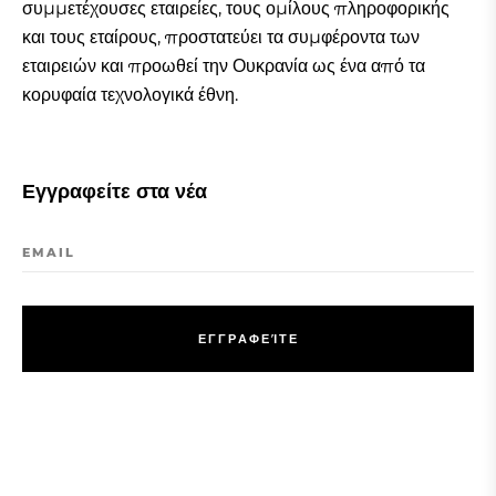
συμμετέχουσες εταιρείες, τους ομίλους πληροφορικής
και τους εταίρους, προστατεύει τα συμφέροντα των
εταιρειών και προωθεί την Ουκρανία ως ένα από τα
κορυφαία τεχνολογικά έθνη.
Εγγραφείτε στα νέα
EMAIL
Ε
Γ
Γ
Ρ
Α
Φ
Ε
Ί
Τ
Ε
Ε
Γ
Γ
Ρ
Α
Φ
Ε
Ί
Τ
Ε