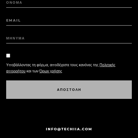
ΟΝΟΜΑ
EMAIL
ΜΗΝΥΜΑ
Υποβάλλοντας τη φόρμα, αποδέχεστε τους κανόνες της
Πολιτικής
απορρήτου
και των
Όρων χρήσης
Α
Π
Ο
Σ
Τ
Ο
Λ
Η
Α
Π
Ο
Σ
Τ
Ο
Λ
Η
INFO@TECHIIA.COM