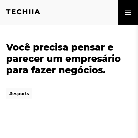
Você precisa pensar e
parecer um empresário
para fazer negócios.
#
e
s
p
o
r
t
s
#
e
s
p
o
r
t
s