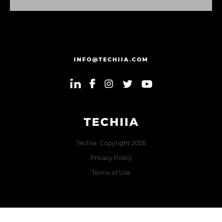
E
N
V
I
E
U
M
A
M
E
N
S
A
G
E
M
INFO@TECHIIA.COM
Techiia. Copyright 2026
Privacy Policy
Terms of Use
Error: The domain TECHIIA.COM is not authorized to show
the cookie declaration for domain group ID 8171e5f2-2910-