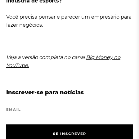
indústria de esports?
Você precisa pensar e parecer um empresário para
fazer negócios.
Veja a versão completa no canal
Big Money no
YouTube.
Inscrever-se para notícias
EMAIL
S
E
I
N
S
C
R
E
V
E
R