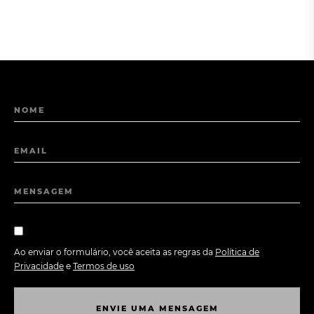
NOME
EMAIL
MENSAGEM
Ao enviar o formulário, você aceita as regras da
Política de
Privacidade
e
Termos de uso
E
N
V
I
E
U
M
A
M
E
N
S
A
G
E
M