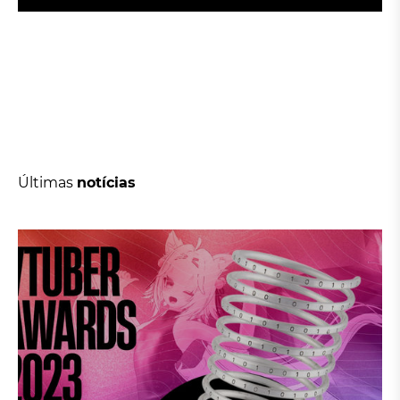
S
E
I
N
S
C
R
E
V
E
R
Últimas
notícias