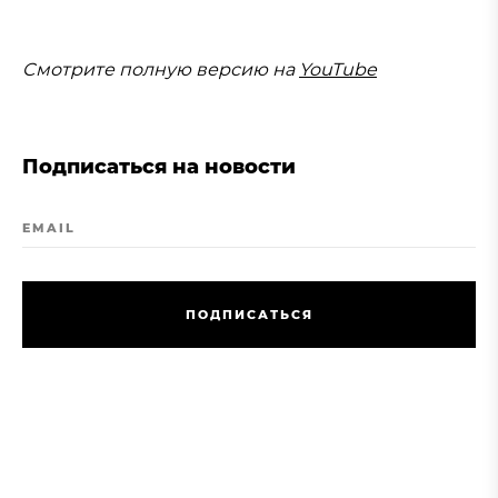
Cмотрите полную версию на
YouTube
Подписаться на новости
EMAIL
П
О
Д
П
И
С
А
Т
Ь
С
Я
П
О
Д
П
И
С
А
Т
Ь
С
Я