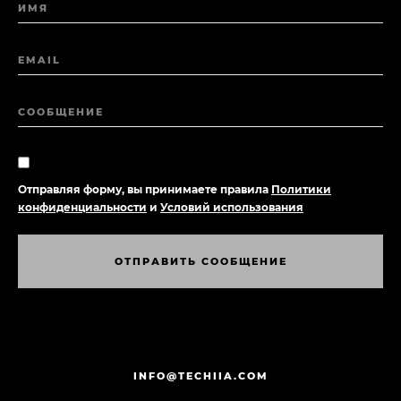
ИМЯ
EMAIL
СООБЩЕНИЕ
Отправляя форму, вы принимаете правила
Политики
конфиденциальности
и
Условий использования
О
Т
П
Р
А
В
И
Т
Ь
С
О
О
Б
Щ
Е
Н
И
Е
О
Т
П
Р
А
В
И
Т
Ь
С
О
О
Б
Щ
Е
Н
И
Е
INFO@TECHIIA.COM