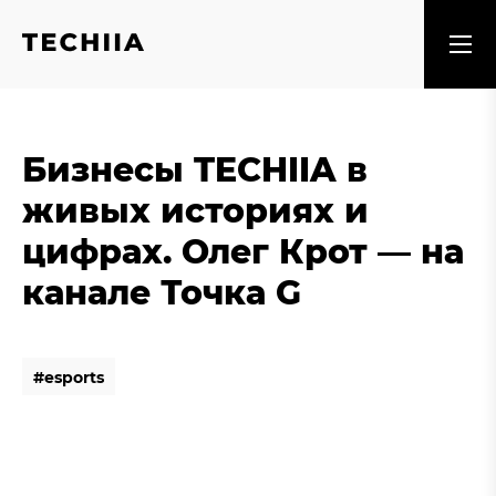
Бизнесы TECHIIA в
живых историях и
цифрах. Олег Крот — на
канале Точка G
#
e
s
p
o
r
t
s
#
e
s
p
o
r
t
s