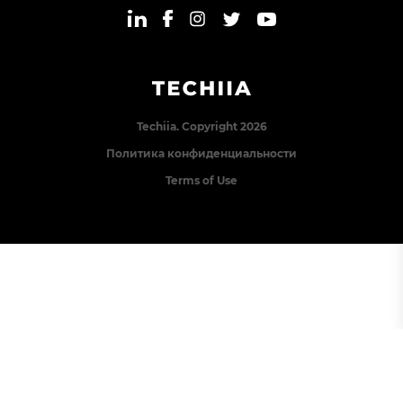
Techiia. Copyright 2026
Политика конфиденциальности
Terms of Use
Error: The domain TECHIIA.COM is not authorized to
show the cookie declaration for domain group ID
8171e5f2-2910-48e5-ac77-b213f22f7493. Please add it to
the domain group in the Cookiebot Manager to authorize