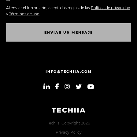
Al enviar el formulario, acepta las reglas de las
Política de privacidad
y
Términos de uso
E
N
V
I
A
R
U
N
M
E
N
S
A
J
E
E
N
V
I
A
R
U
N
M
E
N
S
A
J
E
INFO@TECHIIA.COM
Techiia. Copyright 2026
Privacy Policy