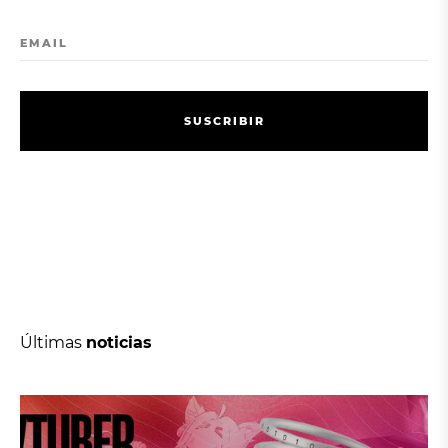
EMAIL
S
U
S
C
R
I
B
I
R
S
U
S
C
R
I
B
I
R
Últimas
noticias