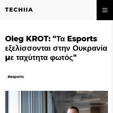
Oleg KROT: "Τα Esports
εξελίσσονται στην Ουκρανία
με ταχύτητα φωτός"
#
e
s
p
o
r
t
s
#
e
s
p
o
r
t
s