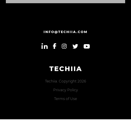
Α
Π
Ο
Σ
Τ
Ο
Λ
Η
INFO@TECHIIA.COM
Techiia. Copyright 2026
Privacy Policy
Terms of Use
Error: The domain TECHIIA.COM is not authorized to show
the cookie declaration for domain group ID 8171e5f2-2910-