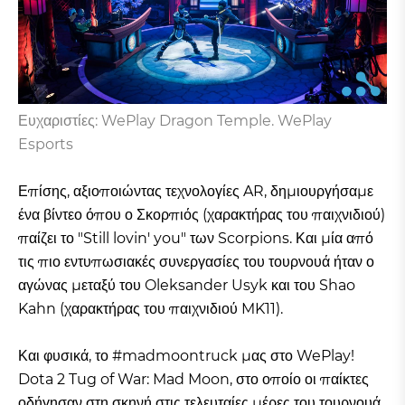
Ευχαριστίες: WePlay Dragon Temple. WePlay
Esports
Επίσης, αξιοποιώντας τεχνολογίες AR, δημιουργήσαμε
ένα βίντεο όπου ο Σκορπιός (χαρακτήρας του παιχνιδιού)
παίζει το "Still lovin' you" των Scorpions. Και μία από
τις πιο εντυπωσιακές συνεργασίες του τουρνουά ήταν ο
αγώνας μεταξύ του Oleksander Usyk και του Shao
Kahn (χαρακτήρας του παιχνιδιού MK11).
Και φυσικά, το #madmoontruck μας στο WePlay!
Dota 2 Tug of War: Mad Moon, στο οποίο οι παίκτες
οδήγησαν στη σκηνή στις τελευταίες μέρες του τουρνουά,