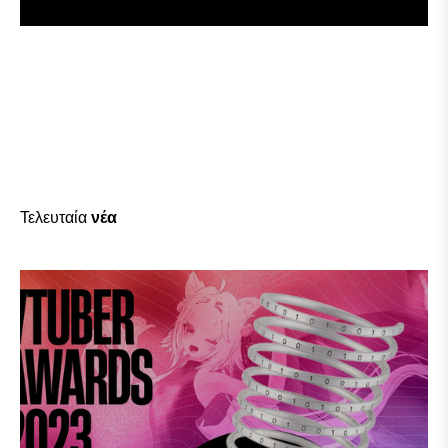
Ε
Γ
Γ
Ρ
Α
Φ
Ε
Ί
Τ
Ε
Τελευταία
νέα