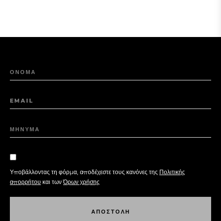
ΟΝΟΜΑ
EMAIL
ΜΗΝΥΜΑ
Υποβάλλοντας τη φόρμα, αποδέχεστε τους κανόνες της
Πολιτικής
απορρήτου
και των
Όρων χρήσης
Α
Π
Ο
Σ
Τ
Ο
Λ
Η