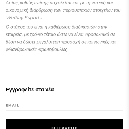
Ασίας, καθώς επίσης ασχολείται και με τη νομική και
οικονομική διάρθρωση των περιουσιακών στοιχείων του
WePlay Esports.
Ο στόχος του είναι η καθιέρωση διαδικασιών στην
εταιρεία, με τρόπο τέτοιο ώστε να είναι προσωπικά σε
θέση να δώσει μεγαλύτερη προσοχή σε κοινωνικές και
φιλανθρωπικές πρωτοβουλίες.
Εγγραφείτε στα νέα
EMAIL
Ε
Γ
Γ
Ρ
Α
Φ
Ε
Ί
Τ
Ε